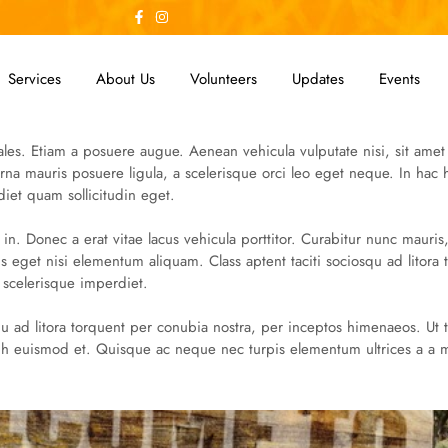
Services
About Us
Volunteers
Updates
Events
ales. Etiam a posuere augue. Aenean vehicula vulputate nisi, sit amet
, urna mauris posuere ligula, a scelerisque orci leo eget neque. In hac
iet quam sollicitudin eget.
 in. Donec a erat vitae lacus vehicula porttitor. Curabitur nunc mauris
 eget nisi elementum aliquam. Class aptent taciti sociosqu ad litora
 scelerisque imperdiet.
squ ad litora torquent per conubia nostra, per inceptos himenaeos. Ut t
e nibh euismod et. Quisque ac neque nec turpis elementum ultrices a 