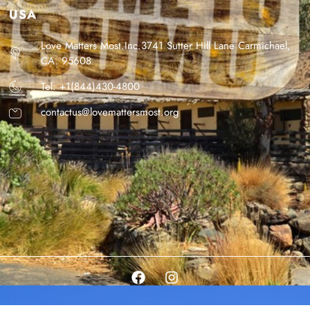
USA
Love Matters Most.Inc.3741 Sutter Hill Lane Carmichael,
CA. 95608
Tel: +1(844)430-4800
contactus@lovemattersmost.org