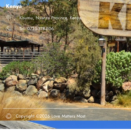
Kenya
Kisumu, Nyanza Province, Kenya
Tel: 0725-378-606
Copyright ©2026
Love Matters Most