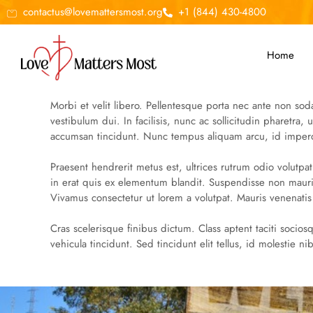
contactus@lovemattersmost.org
+1 (844) 430-4800
Home
Morbi et velit libero. Pellentesque porta nec ante non sod
vestibulum dui. In facilisis, nunc ac sollicitudin pharetra
accumsan tincidunt. Nunc tempus aliquam arcu, id imperd
Praesent hendrerit metus est, ultrices rutrum odio volutpat
in erat quis ex elementum blandit. Suspendisse non mauris
Vivamus consectetur ut lorem a volutpat. Mauris venenatis
Cras scelerisque finibus dictum. Class aptent taciti socio
vehicula tincidunt. Sed tincidunt elit tellus, id molesti